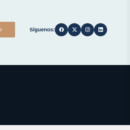
Síguenos:
r