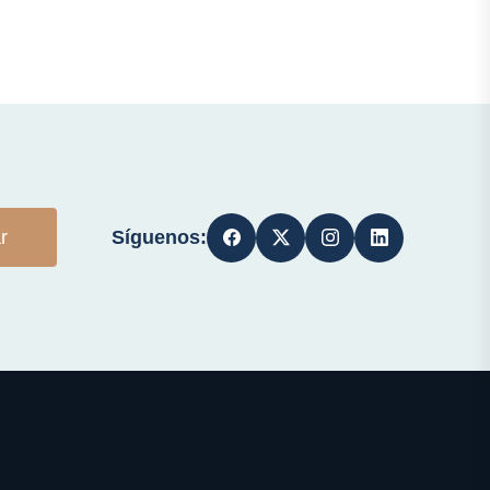
Síguenos:
r